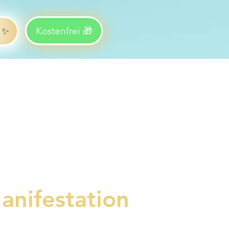
Kostenfrei 🎁
 ✨
Manifestation