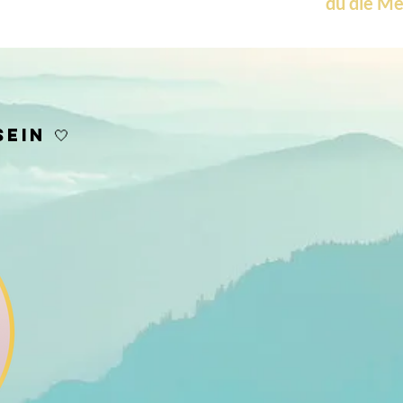
du die Me
ein 🤍