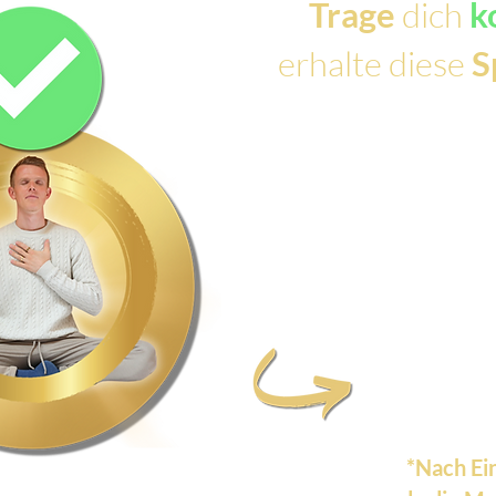
Trage
dich
k
erhalte diese
S
*Nach Ei