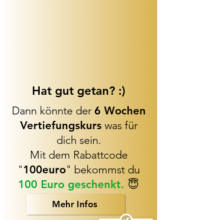
Hat gut getan? :)
Dann könnte der
6 Wochen
Vertiefungskurs
was für
dich sein.
Mit dem Rabattcode
Kundenbewertungen und Erfahrungen zu
Yann-Coaching
"
100euro
" bekommst du
100 Euro geschenkt.
😇
SEHR GUT
100%
Empfehlungen auf
Mehr Infos
ProvenExpert.com
5,00 / 5,00