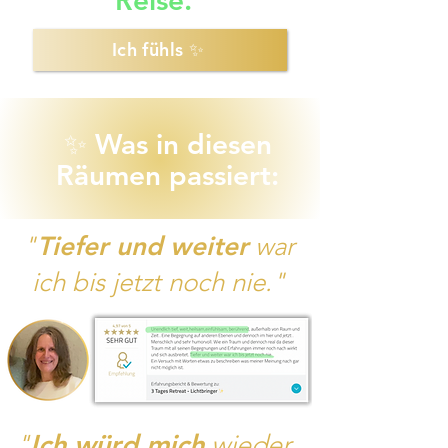
Reise.
Ich fühls ✨
✨ Was in diesen
Räumen passiert:
"
Tiefer und weiter
war
ich bis jetzt noch nie."
Ich würd mich
"
wieder