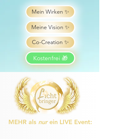
Mein Wirken ✨
Meine Vision ✨
Co-Creation ✨
Kostenfrei 🎁
MEHR als
nur
ein LIVE Event: