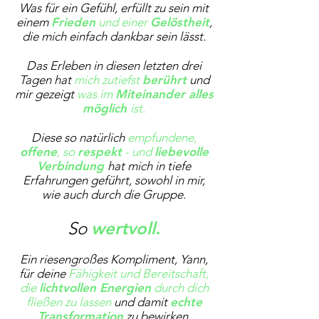
Was für ein Gefühl, erfüllt zu sein mit
einem
Frieden
und einer
Gelöstheit
,
die mich einfach dankbar sein lässt.
Das Erleben in diesen letzten drei
Tagen hat
mich zutiefst
berührt
und
mir gezeigt
was im
Miteinander alles
möglich
ist.
Diese so natürlich
empfundene,
offene
, so
respekt
- und
liebevolle
Verbindung
hat mich in tiefe
Erfahrungen geführt, sowohl in mir,
wie auch durch die Gruppe.
So
wertvoll.
Ein riesengroßes Kompliment, Yann,
Kundenbewertungen und Erfahrungen zu
Yann-Coaching
für deine
Fähigkeit und Bereitschaft,
die
lichtvollen Energien
durch dich
SEHR GUT
100%
fließen zu lassen
und damit
echte
Transformation
zu bewirken.